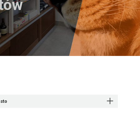
któw
esto