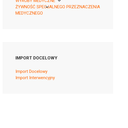
WYROBY MEDYCZNE
ŻYWNOŚĆ SPECJALNEGO PRZEZNACZENIA
KikGel
MEDYCZNEGO
Nestle
Nutricia
IMPORT DOCELOWY
Import Docelowy
Import Interwencyjny