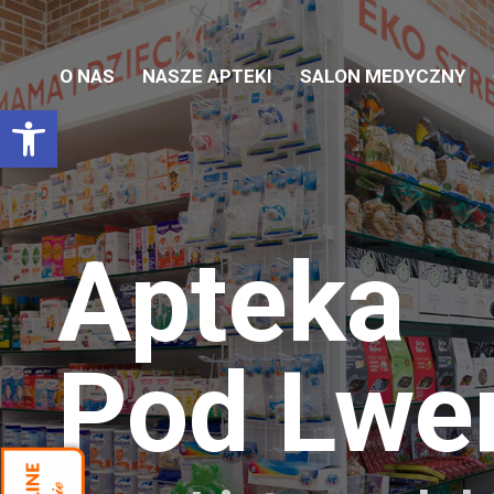
O NAS
NASZE APTEKI
SALON MEDYCZNY
Otwórz pasek narzędzi
Apteka
Pod Lw