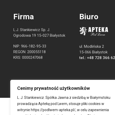
Firma
Biuro
L.J. Stankiewicz Sp. J.
Ogrodowa 19 15-027 Białystok
NIP: 966-182-95-33
ul. Modlińska 2
REGON: 200055118
15-066 Białystok
KRS: 0000247068
tel.:
+48 728 366 6
Cenimy prywatność użytkowników
L. J. Stankiewicz. Spółka Jawna z siedzibą w Białymstoku
prowadząca Aptekę pod Lwem, stosuje pliki cookies w
witrynie
https://podlwem-apteka.pl/
, w celu zapewnienia