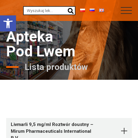
Otwórz pasek narzędzi
Apteka
Pod Lwem
Lista produktów
Livmarli 9,5 mg/ml Roztwór doustny –
Mirum Pharmaceuticals International