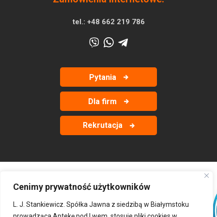
tel.:
+48 662 219 786
Pytania
Dla firm
Rekrutacja
Cenimy prywatność użytkowników
‹
›
L. J. Stankiewicz. Spółka Jawna z siedzibą w Białymstoku
prowadząca Aptekę pod Lwem, stosuje pliki cookies w