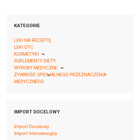
KATEGORIE
LEKI NA RECEPTĘ
LEKI OTC
KOSMETYKI
Rpz ¦ EU/1/23/1741/003 ¦ 150684
SUPLEMENTY DIETY
Pierre Fabre
35 tabl.
WYROBY MEDYCZNE
Rpz ¦ EU/1/23/1741/002 ¦ 150685
ŻYWNOŚĆ SPECJALNEGO PRZEZNACZENIA
KikGel
28 tabl.
MEDYCZNEGO
Rpz ¦ EU/1/23/1741/001 ¦ 150686
Nestle
21 tabl.
Nutricia
IMPORT DOCELOWY
Import Docelowy
L01EN04
Import Interwencyjny