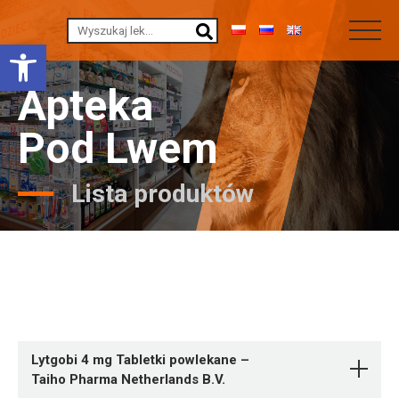
Otwórz pasek narzędzi
Apteka
Pod Lwem
Lista produktów
Lytgobi 4 mg Tabletki powlekane –
Taiho Pharma Netherlands B.V.