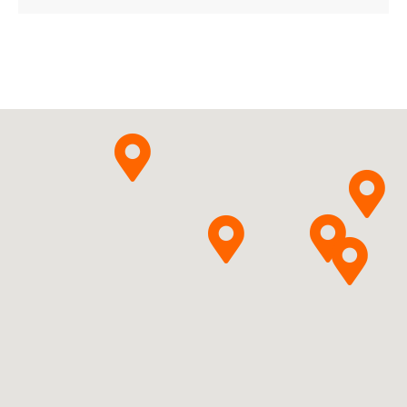
Ulotka
ChPL
Futibatinibum
Taiho
Pytanie o produkt
Pharma Netherlands B.V.