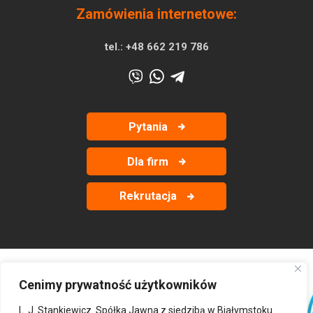
Zamówienia internetowe:
tel.:
+48 662 219 786
Pytania
Dla firm
Rekrutacja
Cenimy prywatność użytkowników
‹
›
L. J. Stankiewicz. Spółka Jawna z siedzibą w Białymstoku