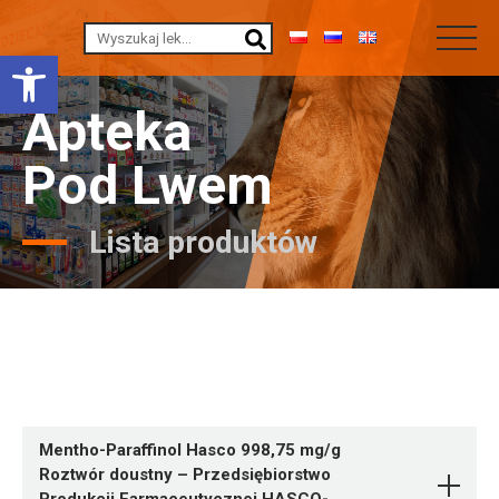
Otwórz pasek narzędzi
Apteka
Pod Lwem
Lista produktów
Mentho-Paraffinol Hasco 998,75 mg/g
Roztwór doustny – Przedsiębiorstwo