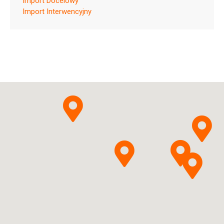
Import Docelowy
Ulotka
Import Interwencyjny
ChPL
Paraffinum liquidum
Przedsiębiorstwo Produkcji
Pytanie o produkt
Farmaceutycznej HASCO-
LEK S.A.