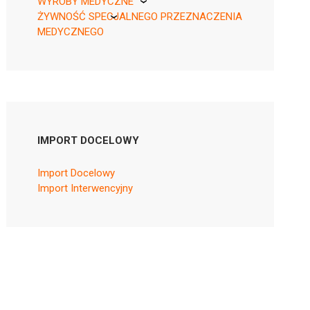
WYROBY MEDYCZNE
ŻYWNOŚĆ SPECJALNEGO PRZEZNACZENIA
KikGel
MEDYCZNEGO
Nestle
Nutricia
IMPORT DOCELOWY
Import Docelowy
Import Interwencyjny