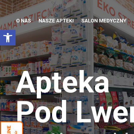
O NAS
NASZE APTEKI
SALON MEDYCZNY
Otwórz pasek narzędzi
Apteka
Pod Lw