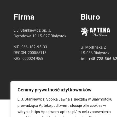
Firma
Biuro
L.J. Stankiewicz Sp. J.
Ogrodowa 19 15-027 Białystok
NIP: 966-182-95-33
ul. Modlińska 2
REGON: 200055118
15-066 Białystok
KRS: 0000247068
tel.:
+48 728 366 6
Cenimy prywatność użytkowników
L. J. Stankiewicz. Spółka Jawna z siedzibą w Białymstoku
prowadząca Aptekę pod Lwem, stosuje pliki cookies w
witrynie
https://podlwem-apteka.pl/
, w celu zapewnienia