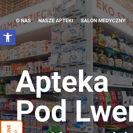
O NAS
NASZE APTEKI
SALON MEDYCZNY
Otwórz pasek narzędzi
Apteka
Pod Lw