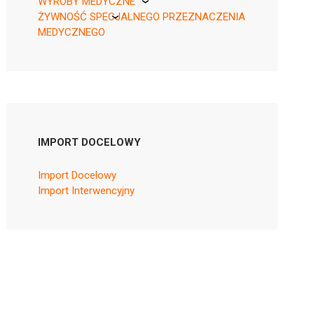
WYROBY MEDYCZNE
ŻYWNOŚĆ SPECJALNEGO PRZEZNACZENIA
KikGel
MEDYCZNEGO
Nestle
Nutricia
IMPORT DOCELOWY
Import Docelowy
Import Interwencyjny