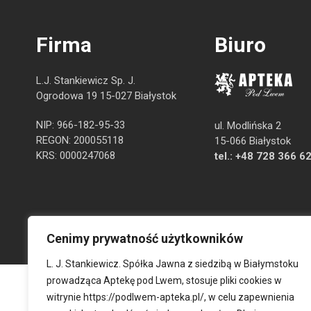
Firma
Biuro
L.J. Stankiewicz Sp. J.
Ogrodowa 19 15-027 Białystok
NIP: 966-182-95-33
ul. Modlińska 2
REGON: 200055118
15-066 Białystok
KRS: 0000247068
tel.:
+48 728 366 6
Cenimy prywatność użytkowników
L. J. Stankiewicz. Spółka Jawna z siedzibą w Białymstoku
prowadząca Aptekę pod Lwem, stosuje pliki cookies w
witrynie
https://podlwem-apteka.pl/
, w celu zapewnienia