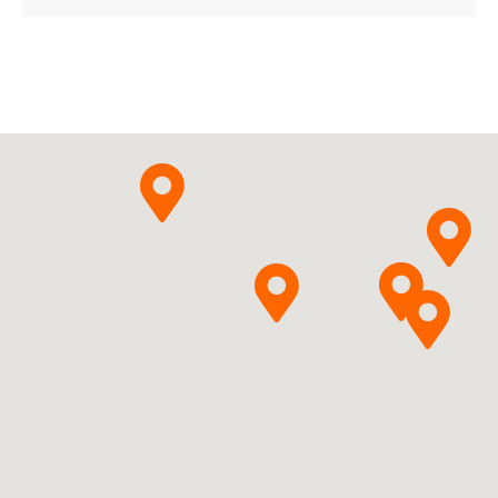
Amryt Pharmaceuticals
Pytanie o produkt
DAC
Octreotidi acetas