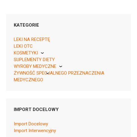
KATEGORIE
LEKI NA RECEPTĘ
LEKI OTC
KOSMETYKI
Rp ¦ EU/1/22/1690/001 ¦ 148281
SUPLEMENTY DIETY
Pierre Fabre
28 kaps.
WYROBY MEDYCZNE
ŻYWNOŚĆ SPECJALNEGO PRZEZNACZENIA
KikGel
MEDYCZNEGO
Nestle
Nutricia
H01CB02
IMPORT DOCELOWY
Ulotka
Import Docelowy
ChPL
Import Interwencyjny