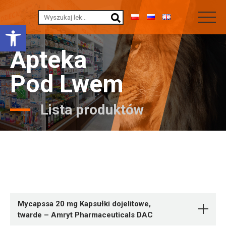
Otwórz pasek narzędzi
Apteka
Pod Lwem
Lista produktów
Mycapssa 20 mg Kapsułki dojelitowe,
twarde – Amryt Pharmaceuticals DAC