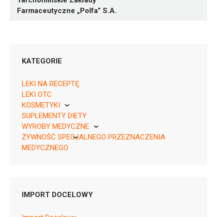
Tarchomińskie Zakłady
Farmaceutyczne „Polfa” S.A.
KATEGORIE
LEKI NA RECEPTĘ
LEKI OTC
KOSMETYKI
05904016060469 ¦ Rp ¦ 163116
SUPLEMENTY DIETY
Pierre Fabre
100 tabl.
WYROBY MEDYCZNE
ŻYWNOŚĆ SPECJALNEGO PRZEZNACZENIA
KikGel
MEDYCZNEGO
Nestle
Nutricia
A12BA02
IMPORT DOCELOWY
Ulotka