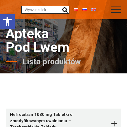
Otwórz pasek narzędzi
Apteka
Pod Lwem
Lista produktów
Nefrocitran 1080 mg Tabletki o
zmodyfikowanym uwalnianiu –