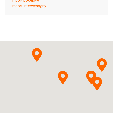
Import Docelowy
ChPL
Import Interwencyjny
Kalii citras
Pytanie o produkt
Tarchomińskie Zakłady
Farmaceutyczne "Polfa" S.A.