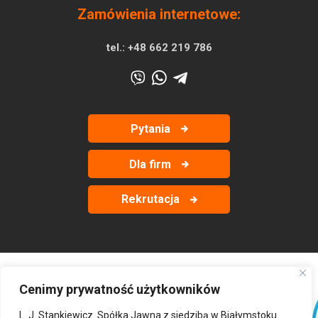
Zamówienia internetowe:
tel.:
+48 662 219 786
Pytania
Dla firm
Rekrutacja
Cenimy prywatność użytkowników
‹
›
L. J. Stankiewicz. Spółka Jawna z siedzibą w Białymstoku