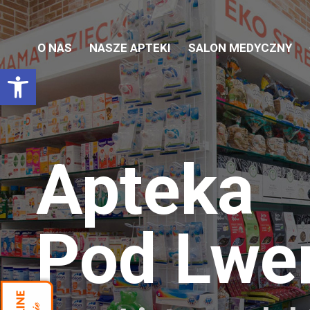
O NAS
NASZE APTEKI
SALON MEDYCZNY
Otwórz pasek narzędzi
Apteka
Pod Lw