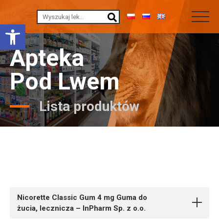
Otwórz pasek narzędzi
Apteka
Pod Lwem
Lista produktów
Nicorette Classic Gum 4 mg Guma do
żucia, lecznicza – InPharm Sp. z o.o.