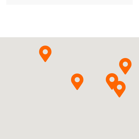
Ulotka
ChPL
InPharm Sp. z o.o.
Pytanie o produkt
Nicotinum