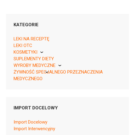
KATEGORIE
LEKI NA RECEPTĘ
LEKI OTC
KOSMETYKI
05909991560553 ¦ OTC ¦ 159278
SUPLEMENTY DIETY
Pierre Fabre
30 szt.
WYROBY MEDYCZNE
05909991560560 ¦ OTC ¦ 159279
ŻYWNOŚĆ SPECJALNEGO PRZEZNACZENIA
KikGel
15 szt.
MEDYCZNEGO
05909991560577 ¦ OTC ¦ 159280
Nestle
105 szt.
Nutricia
IMPORT DOCELOWY
Import Docelowy
N07BA01
Import Interwencyjny