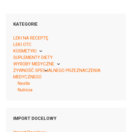
KATEGORIE
LEKI NA RECEPTĘ
LEKI OTC
KOSMETYKI
SUPLEMENTY DIETY
Pierre Fabre
WYROBY MEDYCZNE
ŻYWNOŚĆ SPECJALNEGO PRZEZNACZENIA
KikGel
MEDYCZNEGO
Nestle
Nutricia
MLEKA
Pytanie o produkt
SPECJALISTYCZNE
Nutricia
IMPORT DOCELOWY