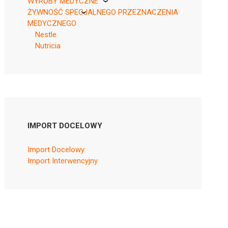
WYROBY MEDYCZNE
ŻYWNOŚĆ SPECJALNEGO PRZEZNACZENIA
KikGel
MEDYCZNEGO
Nestle
Nutricia
IMPORT DOCELOWY
Import Docelowy
Import Interwencyjny