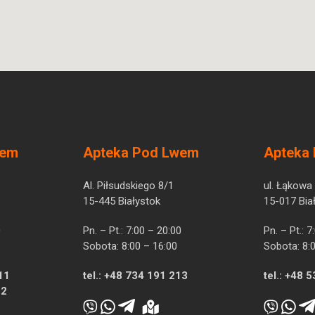
wem
Apteka Pod Lwem
Apteka
Al. Piłsudskiego 8/1
ul. Łąkowa
15-445 Białystok
15-017 Bia
0
Pn. – Pt.: 7:00 – 20:00
Pn. – Pt.: 
Sobota: 8:00 – 16:00
Sobota: 8:
11
tel.:
+48 734 191 213
tel.:
+48 5
12