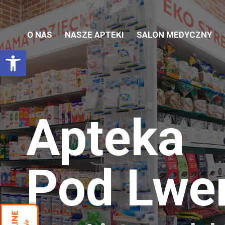
O NAS
NASZE APTEKI
SALON MEDYCZNY
Otwórz pasek narzędzi
Apteka
Pod Lw