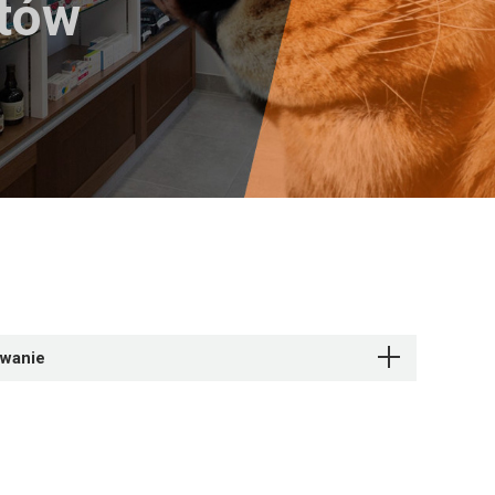
któw
owanie