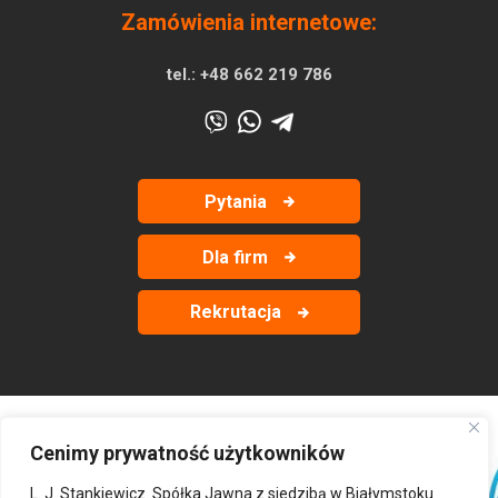
Zamówienia internetowe:
tel.:
+48 662 219 786
Pytania
Dla firm
Rekrutacja
Cenimy prywatność użytkowników
‹
›
L. J. Stankiewicz. Spółka Jawna z siedzibą w Białymstoku