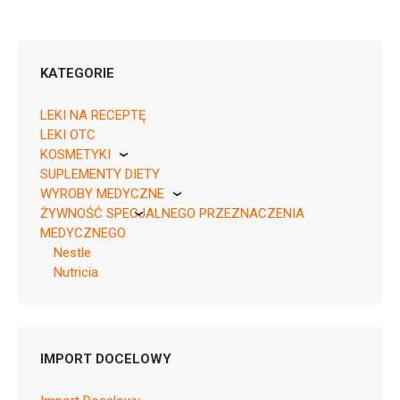
KATEGORIE
LEKI NA RECEPTĘ
LEKI OTC
KOSMETYKI
SUPLEMENTY DIETY
Pierre Fabre
WYROBY MEDYCZNE
ŻYWNOŚĆ SPECJALNEGO PRZEZNACZENIA
KikGel
MEDYCZNEGO
Nestle
Nutricia
Pytanie o produkt
MLEKA
Nutricia
IMPORT DOCELOWY