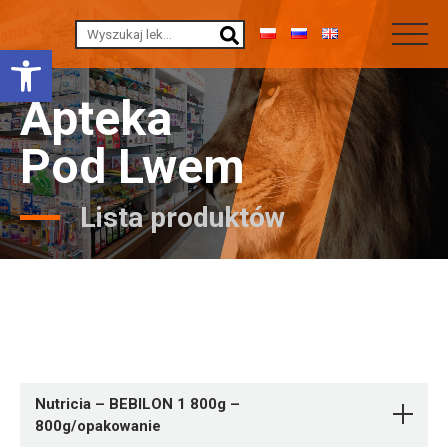
Otwórz pasek narzędzi
Apteka
Pod Lwem
Lista produktów
Nutricia – BEBILON 1 800g –
800g/opakowanie