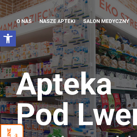
O NAS
NASZE APTEKI
SALON MEDYCZNY
Otwórz pasek narzędzi
Apteka
Pod Lw