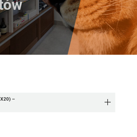
któw
X20) –