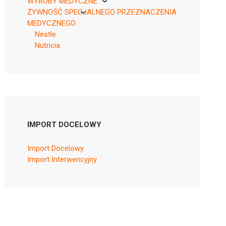
WYROBY MEDYCZNE
ŻYWNOŚĆ SPECJALNEGO PRZEZNACZENIA
KikGel
MEDYCZNEGO
Nestle
Nutricia
IMPORT DOCELOWY
Import Docelowy
Import Interwencyjny