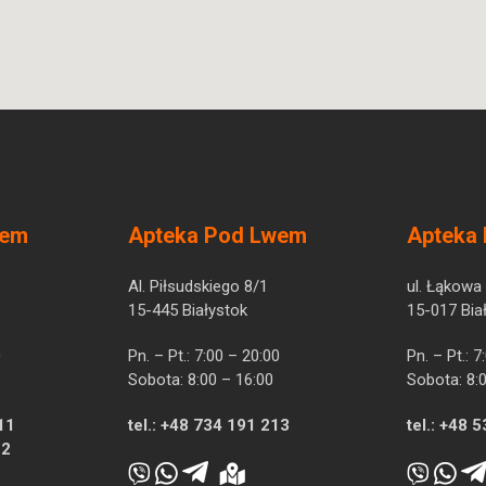
wem
Apteka Pod Lwem
Apteka
Al. Piłsudskiego 8/1
ul. Łąkowa
15-445 Białystok
15-017 Bia
0
Pn. – Pt.: 7:00 – 20:00
Pn. – Pt.: 
Sobota: 8:00 – 16:00
Sobota: 8:
11
tel.:
+48 734 191 213
tel.:
+48 5
12