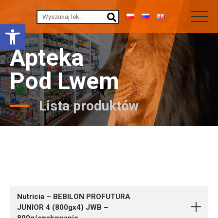
Otwórz pasek narzędzi
Apteka
Pod Lwem
Lista produktów
Nutricia – BEBILON PROFUTURA
JUNIOR 4 (800gx4) JWB –