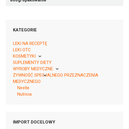
800g/opakowanie
KATEGORIE
LEKI NA RECEPTĘ
LEKI OTC
KOSMETYKI
SUPLEMENTY DIETY
Pierre Fabre
WYROBY MEDYCZNE
ŻYWNOŚĆ SPECJALNEGO PRZEZNACZENIA
KikGel
MEDYCZNEGO
Nestle
Nutricia
Pytanie o produkt
MLEKA
Nutricia
IMPORT DOCELOWY