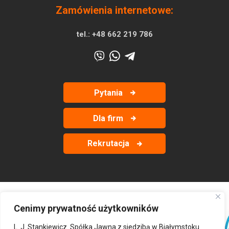
Zamówienia internetowe:
tel.:
+48 662 219 786
Pytania
Dla firm
Rekrutacja
Cenimy prywatność użytkowników
‹
›
L. J. Stankiewicz. Spółka Jawna z siedzibą w Białymstoku