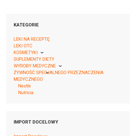
KATEGORIE
LEKI NA RECEPTĘ
LEKI OTC
KOSMETYKI
SUPLEMENTY DIETY
Pierre Fabre
WYROBY MEDYCZNE
ŻYWNOŚĆ SPECJALNEGO PRZEZNACZENIA
KikGel
MEDYCZNEGO
Nestle
Nutricia
MLEKA
Pytanie o produkt
SPECJALISTYCZNE
Nutricia
IMPORT DOCELOWY