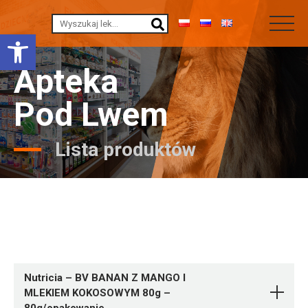
Otwórz pasek narzędzi
Apteka
Pod Lwem
Lista produktów
Nutricia – BV BANAN Z MANGO I
MLEKIEM KOKOSOWYM 80g –