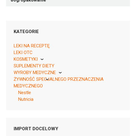
80g/opakowanie
KATEGORIE
LEKI NA RECEPTĘ
LEKI OTC
KOSMETYKI
SUPLEMENTY DIETY
Pierre Fabre
WYROBY MEDYCZNE
ŻYWNOŚĆ SPECJALNEGO PRZEZNACZENIA
KikGel
MEDYCZNEGO
Nestle
Nutricia
Nutricia
OWOCE W
Pytanie o produkt
TUBKACH
IMPORT DOCELOWY