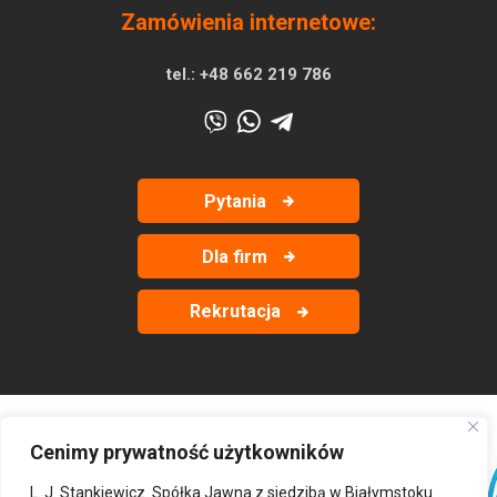
Zamówienia internetowe:
tel.:
+48 662 219 786
Pytania
Dla firm
Rekrutacja
Cenimy prywatność użytkowników
‹
›
L. J. Stankiewicz. Spółka Jawna z siedzibą w Białymstoku