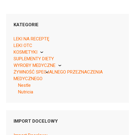
KATEGORIE
LEKI NA RECEPTĘ
LEKI OTC
KOSMETYKI
SUPLEMENTY DIETY
Pierre Fabre
WYROBY MEDYCZNE
ŻYWNOŚĆ SPECJALNEGO PRZEZNACZENIA
KikGel
MEDYCZNEGO
Nestle
Nutricia
Nutricia
PRZEKĄSKI
Pytanie o produkt
BIO
IMPORT DOCELOWY