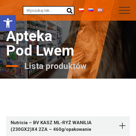
Otwórz pasek narzędzi
Apteka
Pod Lwem
Lista produktów
Nutricia – BV KASZ ML-RYŻ WANILIA
(230GX2)X4 2ZA – 460g/opakowanie