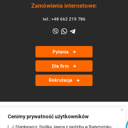
Zamówienia internetowe:
tel.:
+48 662 219 786
Pytania
Dla firm
Rekrutacja
Cenimy prywatność użytkowników
‹
›
L. J. Stankiewicz. Spółka Jawna z siedzibą w Białymstoku