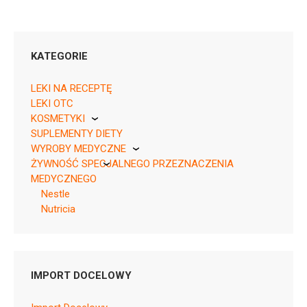
KATEGORIE
LEKI NA RECEPTĘ
LEKI OTC
KOSMETYKI
SUPLEMENTY DIETY
Pierre Fabre
WYROBY MEDYCZNE
ŻYWNOŚĆ SPECJALNEGO PRZEZNACZENIA
KikGel
MEDYCZNEGO
Nestle
Nutricia
Pytanie o produkt
KASZKA
Nutricia
IMPORT DOCELOWY