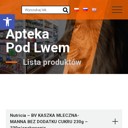
Otwórz pasek narzędzi
Apteka
Pod Lwem
Lista produktów
Nutricia – BV KASZKA MLECZNA-
MANNA BEZ DODATKU CUKRU 230g –