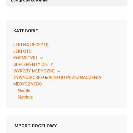
230g/opakowanie
KATEGORIE
LEKI NA RECEPTĘ
LEKI OTC
KOSMETYKI
SUPLEMENTY DIETY
Pierre Fabre
WYROBY MEDYCZNE
ŻYWNOŚĆ SPECJALNEGO PRZEZNACZENIA
KikGel
MEDYCZNEGO
Nestle
Nutricia
Pytanie o produkt
KASZKA
Nutricia
IMPORT DOCELOWY