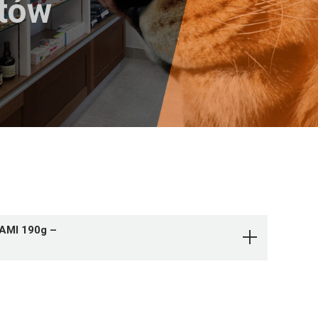
któw
AMI 190g –