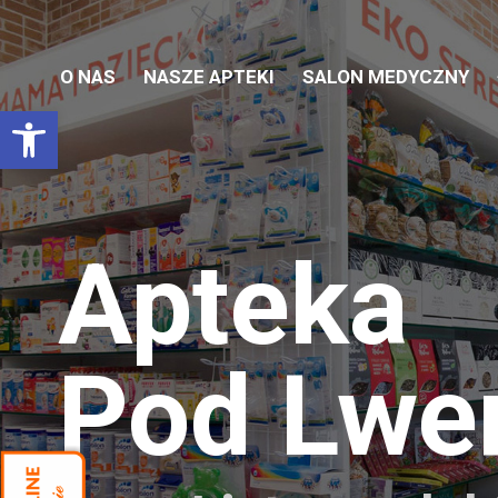
O NAS
NASZE APTEKI
SALON MEDYCZNY
Otwórz pasek narzędzi
Apteka
Pod Lw