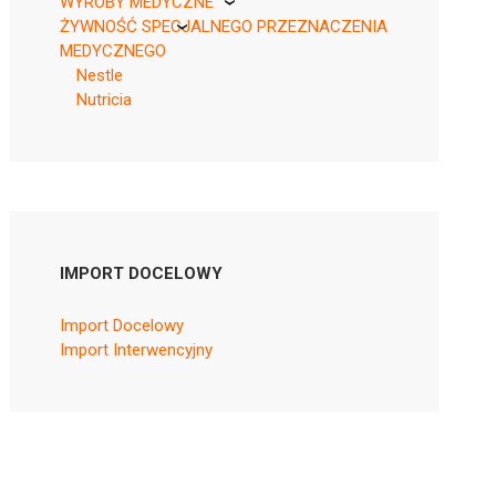
WYROBY MEDYCZNE
ŻYWNOŚĆ SPECJALNEGO PRZEZNACZENIA
KikGel
MEDYCZNEGO
Nestle
Nutricia
IMPORT DOCELOWY
Import Docelowy
Import Interwencyjny