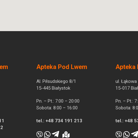
wem
Apteka Pod Lwem
Apteka
Al. Piłsudskiego 8/1
ul. Łąkowa
15-445 Białystok
15-017 Bia
0
Pn. – Pt.: 7:00 – 20:00
Pn. – Pt.: 
Sobota: 8:00 – 16:00
Sobota: 8:
11
tel.:
+48 734 191 213
tel.:
+48 5
12