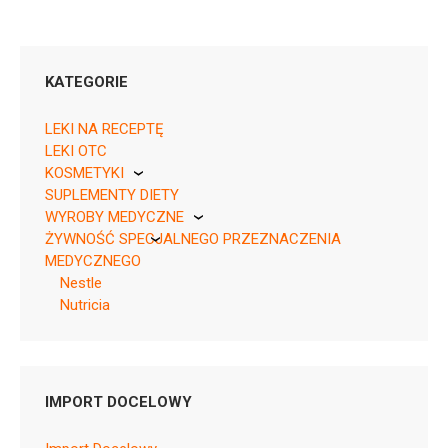
KATEGORIE
LEKI NA RECEPTĘ
LEKI OTC
KOSMETYKI
SUPLEMENTY DIETY
Pierre Fabre
WYROBY MEDYCZNE
ŻYWNOŚĆ SPECJALNEGO PRZEZNACZENIA
KikGel
MEDYCZNEGO
Nestle
Nutricia
Pytanie o produkt
Nutricia
OBIADKI
IMPORT DOCELOWY