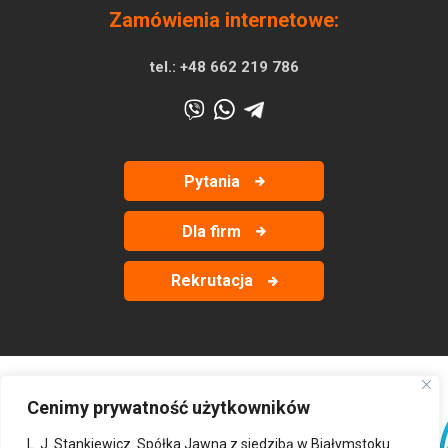
Zamówienia internetowe:
tel.:
+48 662 219 786
Pytania
Dla firm
Rekrutacja
Cenimy prywatność użytkowników
‹
›
L. J. Stankiewicz. Spółka Jawna z siedzibą w Białymstoku