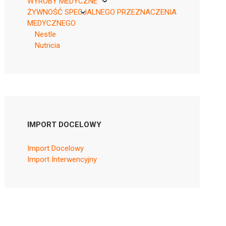
WYROBY MEDYCZNE
ŻYWNOŚĆ SPECJALNEGO PRZEZNACZENIA
KikGel
MEDYCZNEGO
Nestle
Nutricia
IMPORT DOCELOWY
Import Docelowy
Import Interwencyjny