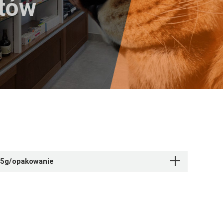
któw
25g/opakowanie