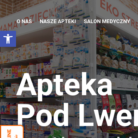
O NAS
NASZE APTEKI
SALON MEDYCZNY
Otwórz pasek narzędzi
Apteka
Pod Lw