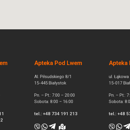
wem
Apteka Pod Lwem
Apteka
Al. Piłsudskiego 8/1
ul. Łąkowa
15-445 Białystok
15-017 Bia
0
Pn. – Pt.: 7:00 – 20:00
Pn. – Pt.: 
Sobota: 8:00 – 16:00
Sobota: 8:
11
tel.:
+48 734 191 213
tel.:
+48 5
12