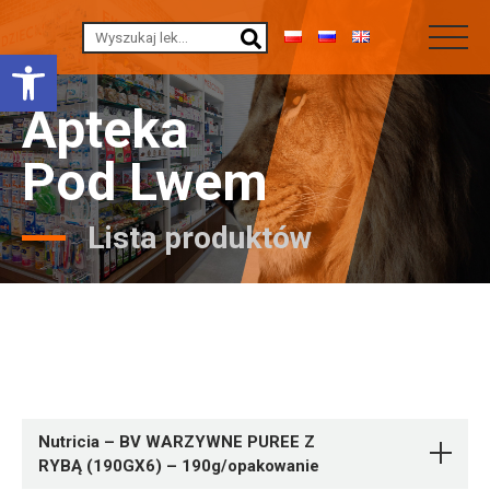
Otwórz pasek narzędzi
Apteka
Pod Lwem
Lista produktów
Nutricia – BV WARZYWNE PUREE Z
RYBĄ (190GX6) – 190g/opakowanie