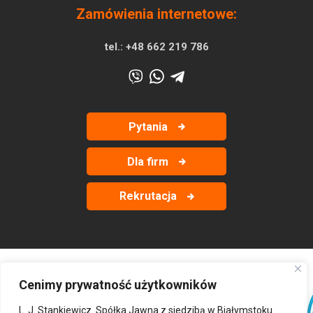
Zamówienia internetowe:
tel.:
+48 662 219 786
Pytania
Dla firm
Rekrutacja
Cenimy prywatność użytkowników
‹
›
L. J. Stankiewicz. Spółka Jawna z siedzibą w Białymstoku