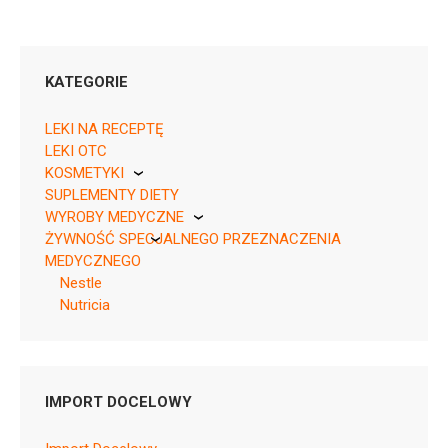
KATEGORIE
LEKI NA RECEPTĘ
LEKI OTC
KOSMETYKI
SUPLEMENTY DIETY
Pierre Fabre
WYROBY MEDYCZNE
ŻYWNOŚĆ SPECJALNEGO PRZEZNACZENIA
KikGel
MEDYCZNEGO
Nestle
Nutricia
Pytanie o produkt
Nutricia
OBIADKI
IMPORT DOCELOWY