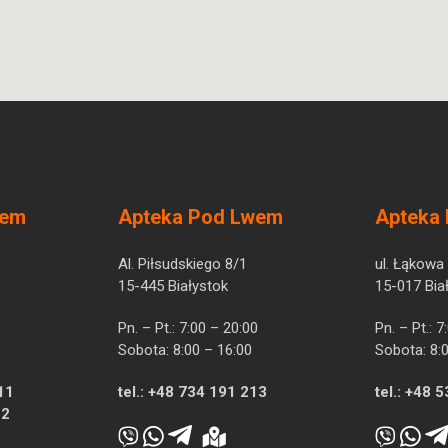
wem
Apteka Pod Lwem
Apteka
Al. Piłsudskiego 8/1
ul. Łąkowa
15-445 Białystok
15-017 Bia
0
Pn. – Pt.: 7:00 – 20:00
Pn. – Pt.: 
Sobota: 8:00 – 16:00
Sobota: 8:
11
tel.:
+48 734 191 213
tel.:
+48 5
12