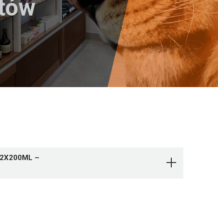
któw
32X200ML –