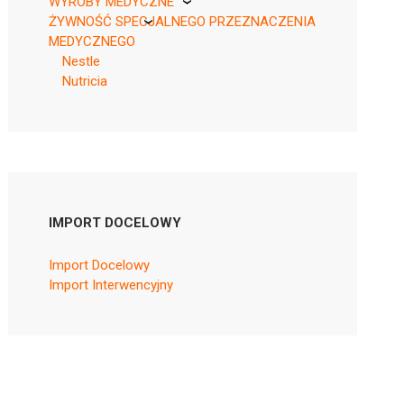
WYROBY MEDYCZNE
ŻYWNOŚĆ SPECJALNEGO PRZEZNACZENIA
KikGel
MEDYCZNEGO
Nestle
Nutricia
IMPORT DOCELOWY
Import Docelowy
Import Interwencyjny