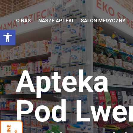
O NAS
NASZE APTEKI
SALON MEDYCZNY
Otwórz pasek narzędzi
Apteka
Pod Lw