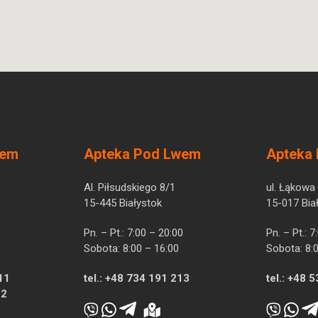
wem
Apteka Pod Lwem
Apteka
Al. Piłsudskiego 8/1
ul. Łąkowa
15-445 Białystok
15-017 Bia
0
Pn. – Pt.: 7:00 – 20:00
Pn. – Pt.: 
Sobota: 8:00 – 16:00
Sobota: 8:
11
tel.:
+48 734 191 213
tel.:
+48 5
12