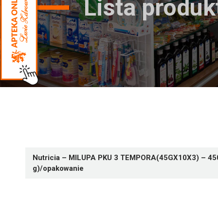
Lista produ
Nutricia – MILUPA PKU 3 TEMPORA(45GX10X3) – 450
g)/opakowanie