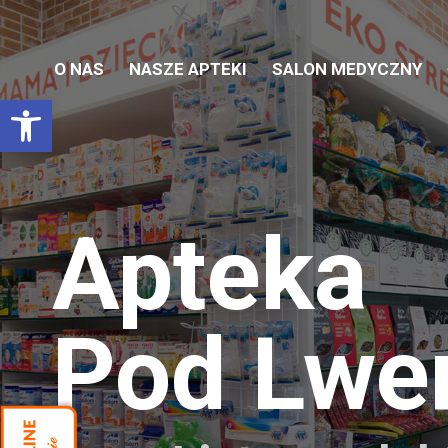
O NAS
NASZE APTEKI
SALON MEDYCZNY
Otwórz pasek narzędzi
Apteka
Pod Lw