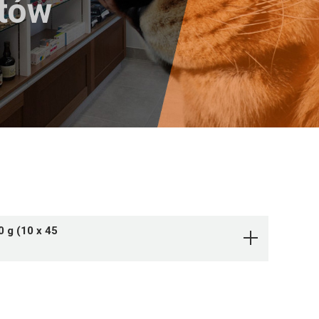
któw
 g (10 x 45