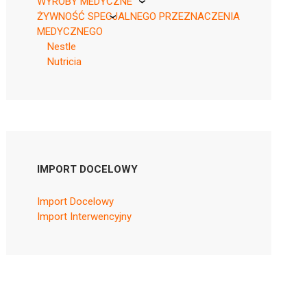
WYROBY MEDYCZNE
ŻYWNOŚĆ SPECJALNEGO PRZEZNACZENIA
KikGel
MEDYCZNEGO
Nestle
Nutricia
IMPORT DOCELOWY
Import Docelowy
Import Interwencyjny