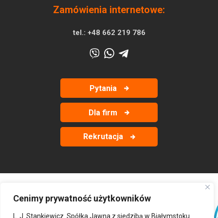
Zamówienia internetowe:
tel.:
+48 662 219 786
Pytania
Dla firm
Rekrutacja
Cenimy prywatność użytkowników
‹
›
L. J. Stankiewicz. Spółka Jawna z siedzibą w Białymstoku