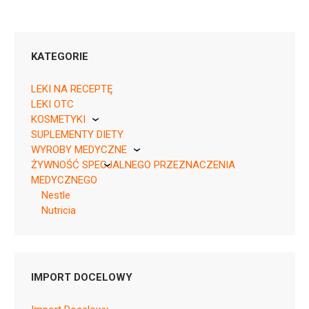
KATEGORIE
LEKI NA RECEPTĘ
LEKI OTC
KOSMETYKI
SUPLEMENTY DIETY
Pierre Fabre
WYROBY MEDYCZNE
ŻYWNOŚĆ SPECJALNEGO PRZEZNACZENIA
KikGel
MEDYCZNEGO
Nestle
Nutricia
DIETY W
Pytanie o produkt
MUKOWISCYDOZIE
Nutricia
IMPORT DOCELOWY