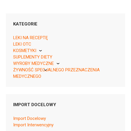
KATEGORIE
LEKI NA RECEPTĘ
LEKI OTC
KOSMETYKI
05909990293216 ¦ Rp ¦ Skasowane ¦ 7498
SUPLEMENTY DIETY
Pierre Fabre
12 tabl.
WYROBY MEDYCZNE
05909990293223 ¦ Rp ¦ 7499
ŻYWNOŚĆ SPECJALNEGO PRZEZNACZENIA
KikGel
16 tabl.
MEDYCZNEGO
Nestle
Nutricia
IMPORT DOCELOWY
J01CA04
Import Docelowy
Ulotka
Import Interwencyjny