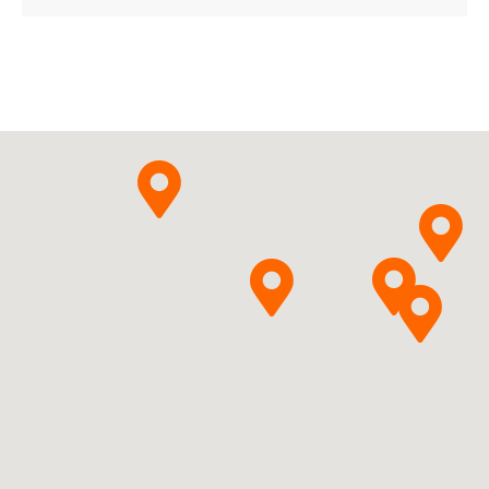
ChPL
Amoxicillinum
Sandoz
Pytanie o produkt
GmbH