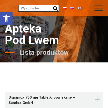
Otwórz pasek narzędzi
Apteka
Pod Lwem
Lista produktów
Ospamox 750 mg Tabletki powlekane –
Sandoz GmbH