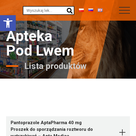
Otwórz pasek narzędzi
Apteka
Pod Lwem
Lista produktów
Pantoprazole AptaPharma 40 mg
Proszek do sporządzania roztworu do