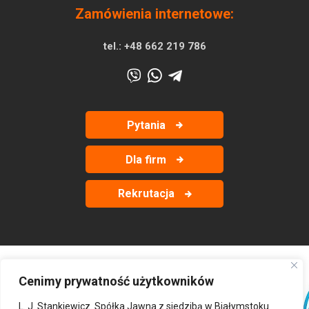
Zamówienia internetowe:
tel.:
+48 662 219 786
Pytania
Dla firm
Rekrutacja
Cenimy prywatność użytkowników
‹
›
L. J. Stankiewicz. Spółka Jawna z siedzibą w Białymstoku