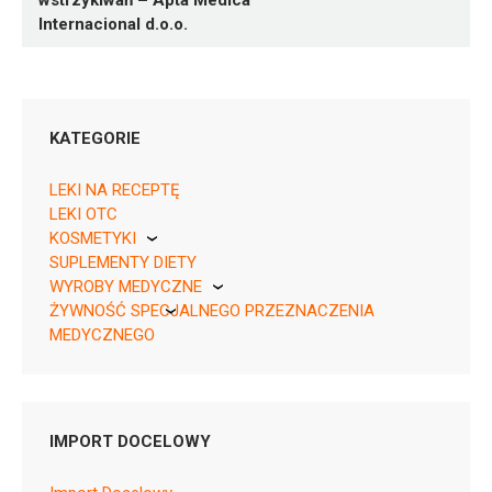
wstrzykiwań – Apta Medica
Internacional d.o.o.
KATEGORIE
LEKI NA RECEPTĘ
LEKI OTC
KOSMETYKI
SUPLEMENTY DIETY
Pierre Fabre
09120088302337 ¦ Rp ¦ 161906
WYROBY MEDYCZNE
20 fiol. 40 mg proszku
ŻYWNOŚĆ SPECJALNEGO PRZEZNACZENIA
KikGel
MEDYCZNEGO
Nestle
Nutricia
IMPORT DOCELOWY
A02BC02
Ulotka