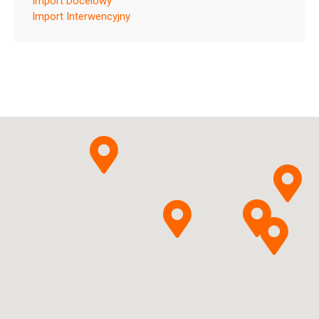
Import Docelowy
Import Interwencyjny
ChPL
Apta Medica
Pytanie o produkt
Internacional d.o.o.
Pantoprazolum