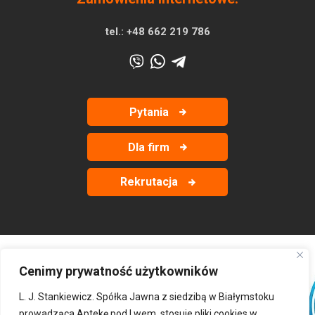
tel.:
+48 662 219 786
Pytania
Dla firm
Rekrutacja
Cenimy prywatność użytkowników
‹
›
L. J. Stankiewicz. Spółka Jawna z siedzibą w Białymstoku
prowadząca Aptekę pod Lwem, stosuje pliki cookies w