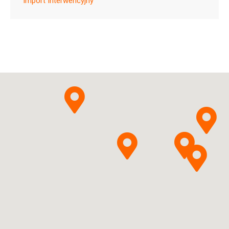
Import Interwencyjny
Baxter Holding B.V.
Pytanie o produkt
Pemetrexedum