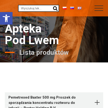
Otwórz pasek narzędzi
Apteka
Pod Lwem
Lista produktów
Pemetrexed Baxter 500 mg Proszek do
sporządzania koncentratu roztworu do