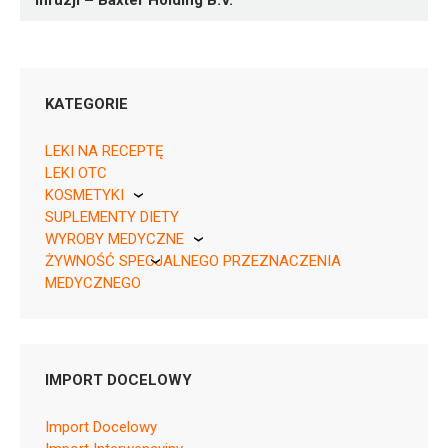
infuzji – Baxter Holding B.V.
KATEGORIE
LEKI NA RECEPTĘ
LEKI OTC
KOSMETYKI
Rpz ¦ EU/1/22/1705/002 ¦ 148623
SUPLEMENTY DIETY
Pierre Fabre
1 fiol. 50 ml
WYROBY MEDYCZNE
ŻYWNOŚĆ SPECJALNEGO PRZEZNACZENIA
KikGel
MEDYCZNEGO
Nestle
Nutricia
L01BA04
IMPORT DOCELOWY
Ulotka
Import Docelowy
ChPL