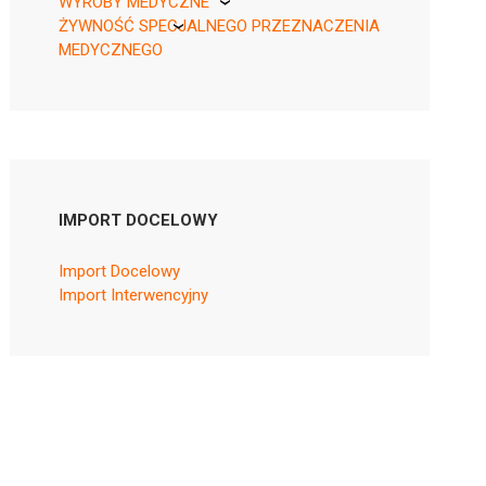
WYROBY MEDYCZNE
ŻYWNOŚĆ SPECJALNEGO PRZEZNACZENIA
KikGel
MEDYCZNEGO
Nestle
Nutricia
IMPORT DOCELOWY
Import Docelowy
Import Interwencyjny