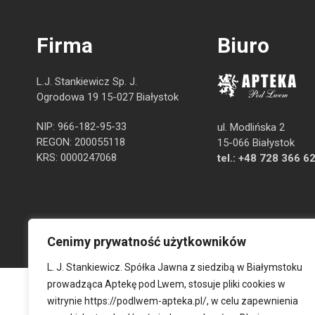
Firma
Biuro
L.J. Stankiewicz Sp. J.
Ogrodowa 19 15-027 Białystok
NIP: 966-182-95-33
ul. Modlińska 2
REGON: 200055118
15-066 Białystok
KRS: 0000247068
tel.:
+48 728 366 6
Cenimy prywatność użytkowników
L. J. Stankiewicz. Spółka Jawna z siedzibą w Białymstoku
prowadząca Aptekę pod Lwem, stosuje pliki cookies w
witrynie
https://podlwem-apteka.pl/
, w celu zapewnienia