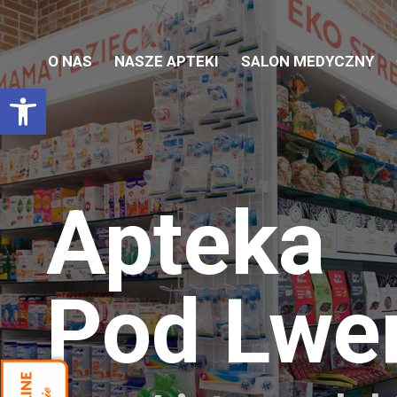
O NAS
NASZE APTEKI
SALON MEDYCZNY
Otwórz pasek narzędzi
Apteka
Pod Lw