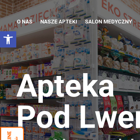
O NAS
NASZE APTEKI
SALON MEDYCZNY
Otwórz pasek narzędzi
Apteka
Pod Lw