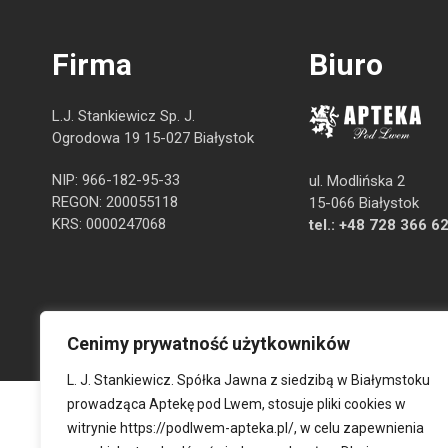
Firma
Biuro
L.J. Stankiewicz Sp. J.
Ogrodowa 19 15-027 Białystok
NIP: 966-182-95-33
ul. Modlińska 2
REGON: 200055118
15-066 Białystok
KRS: 0000247068
tel.:
+48 728 366 6
Cenimy prywatność użytkowników
L. J. Stankiewicz. Spółka Jawna z siedzibą w Białymstoku
prowadząca Aptekę pod Lwem, stosuje pliki cookies w
witrynie
https://podlwem-apteka.pl/
, w celu zapewnienia