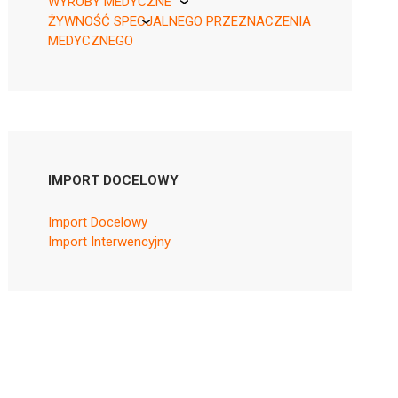
WYROBY MEDYCZNE
ŻYWNOŚĆ SPECJALNEGO PRZEZNACZENIA
KikGel
MEDYCZNEGO
Nestle
Nutricia
IMPORT DOCELOWY
Import Docelowy
Import Interwencyjny