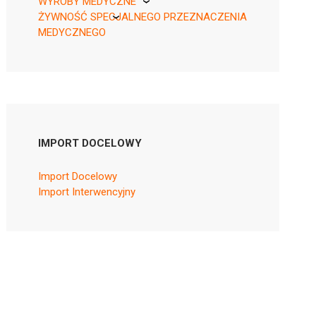
WYROBY MEDYCZNE
ŻYWNOŚĆ SPECJALNEGO PRZEZNACZENIA
KikGel
MEDYCZNEGO
Nestle
Nutricia
IMPORT DOCELOWY
Import Docelowy
Import Interwencyjny