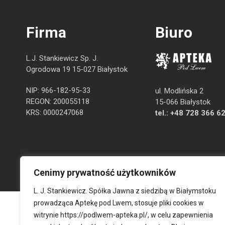
Firma
Biuro
L.J. Stankiewicz Sp. J.
Ogrodowa 19 15-027 Białystok
NIP: 966-182-95-33
ul. Modlińska 2
REGON: 200055118
15-066 Białystok
KRS: 0000247068
tel.:
+48 728 366 6
Cenimy prywatność użytkowników
L. J. Stankiewicz. Spółka Jawna z siedzibą w Białymstoku
prowadząca Aptekę pod Lwem, stosuje pliki cookies w
witrynie
https://podlwem-apteka.pl/
, w celu zapewnienia