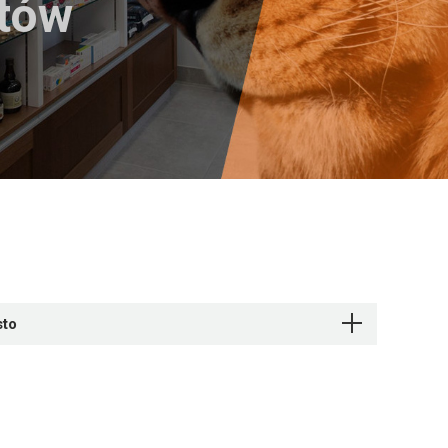
któw
sto