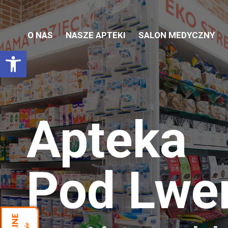
O NAS
NASZE APTEKI
SALON MEDYCZNY
Otwórz pasek narzędzi
Apteka
Pod Lw