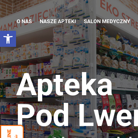
O NAS
NASZE APTEKI
SALON MEDYCZNY
Otwórz pasek narzędzi
Apteka
Pod Lw