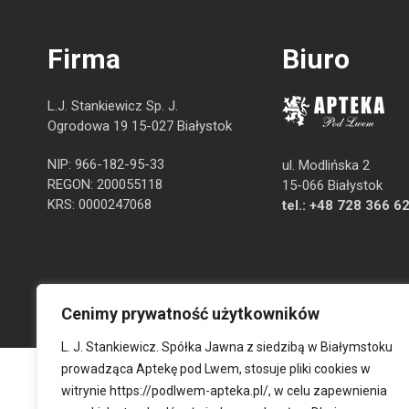
Firma
Biuro
L.J. Stankiewicz Sp. J.
Ogrodowa 19 15-027 Białystok
NIP: 966-182-95-33
ul. Modlińska 2
REGON: 200055118
15-066 Białystok
KRS: 0000247068
tel.:
+48 728 366 6
Cenimy prywatność użytkowników
L. J. Stankiewicz. Spółka Jawna z siedzibą w Białymstoku
prowadząca Aptekę pod Lwem, stosuje pliki cookies w
witrynie
https://podlwem-apteka.pl/
, w celu zapewnienia