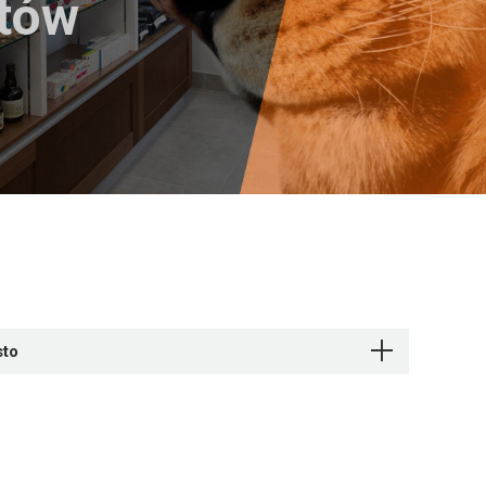
któw
sto