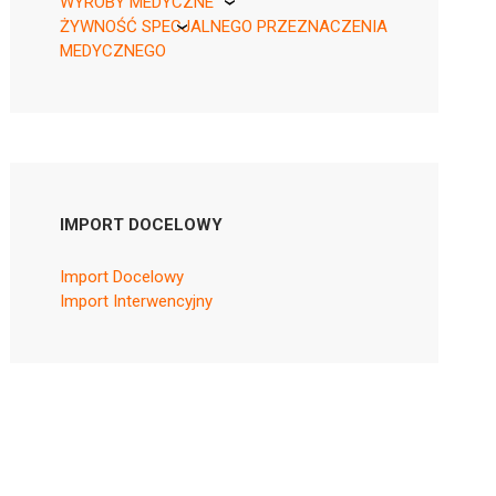
WYROBY MEDYCZNE
ŻYWNOŚĆ SPECJALNEGO PRZEZNACZENIA
KikGel
MEDYCZNEGO
Nestle
Nutricia
IMPORT DOCELOWY
Import Docelowy
Import Interwencyjny