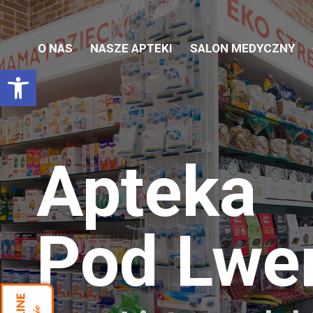
O NAS
NASZE APTEKI
SALON MEDYCZNY
Otwórz pasek narzędzi
Apteka
Pod Lw