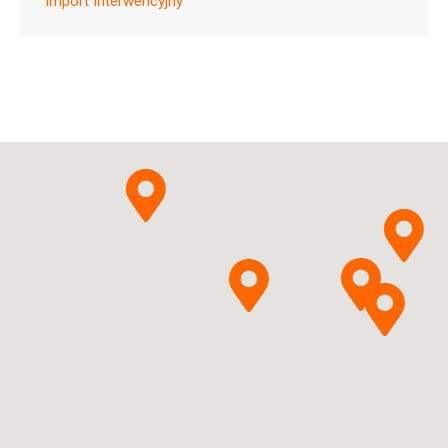
Import Interwencyjny
Ulotka
ChPL
Ramiprilum +
Indapamidum
Zakłady
Pytanie o produkt
Farmaceutyczne
POLPHARMA S.A.