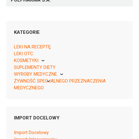
POLPHARMA S.A.
KATEGORIE
LEKI NA RECEPTĘ
LEKI OTC
KOSMETYKI
SUPLEMENTY DIETY
Pierre Fabre
05903060630246 ¦ Rp ¦ 160286
WYROBY MEDYCZNE
84 kaps.
ŻYWNOŚĆ SPECJALNEGO PRZEZNACZENIA
KikGel
05903060630239 ¦ Rp ¦ 160287
MEDYCZNEGO
28 kaps.
Nestle
Nutricia
IMPORT DOCELOWY
C09BA05
Import Docelowy