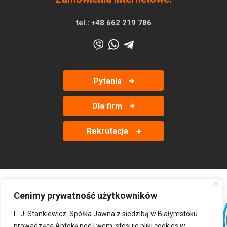
tel.:
+48 662 219 786
Pytania
Dla firm
Rekrutacja
Cenimy prywatność użytkowników
‹
›
L. J. Stankiewicz. Spółka Jawna z siedzibą w Białymstoku
prowadząca Aptekę pod Lwem, stosuje pliki cookies w