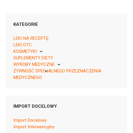
KATEGORIE
LEKI NA RECEPTĘ
LEKI OTC
KOSMETYKI
07622436116006 ¦ Rpz ¦ 158794
SUPLEMENTY DIETY
Pierre Fabre
21 kaps.
WYROBY MEDYCZNE
ŻYWNOŚĆ SPECJALNEGO PRZEZNACZENIA
KikGel
MEDYCZNEGO
Nestle
Nutricia
L04AX06
IMPORT DOCELOWY
Ulotka
Import Docelowy
ChPL
Import Interwencyjny