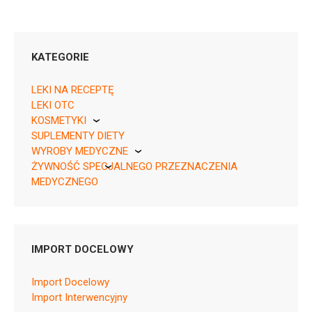
KATEGORIE
LEKI NA RECEPTĘ
LEKI OTC
KOSMETYKI
07622436116013 ¦ Rpz ¦ 158795
SUPLEMENTY DIETY
Pierre Fabre
21 kaps.
WYROBY MEDYCZNE
ŻYWNOŚĆ SPECJALNEGO PRZEZNACZENIA
KikGel
MEDYCZNEGO
Nestle
Nutricia
L04AX06
IMPORT DOCELOWY
Ulotka
Import Docelowy
ChPL
Import Interwencyjny