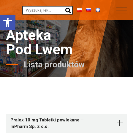
Otwórz pasek narzędzi
Apteka
Pod Lwem
Lista produktów
Pralex 10 mg Tabletki powlekane –
InPharm Sp. z o.o.