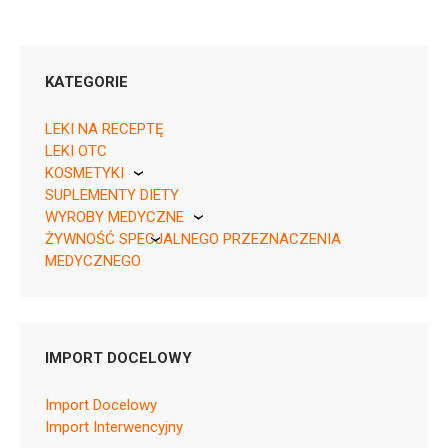
KATEGORIE
LEKI NA RECEPTĘ
LEKI OTC
KOSMETYKI
05909991520489 ¦ Rp ¦ 151111
SUPLEMENTY DIETY
Pierre Fabre
28 tabl.
WYROBY MEDYCZNE
05909991520496 ¦ Rp ¦ 151112
ŻYWNOŚĆ SPECJALNEGO PRZEZNACZENIA
KikGel
56 tabl.
MEDYCZNEGO
Nestle
Nutricia
IMPORT DOCELOWY
N06AB10
Import Docelowy
Ulotka
Import Interwencyjny