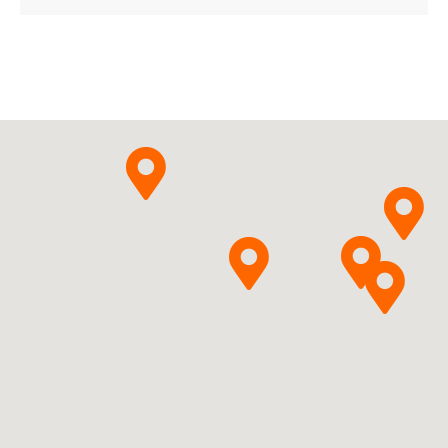
ChPL
Escitalopramum
Pytanie o produkt
InPharm Sp. z o.o.