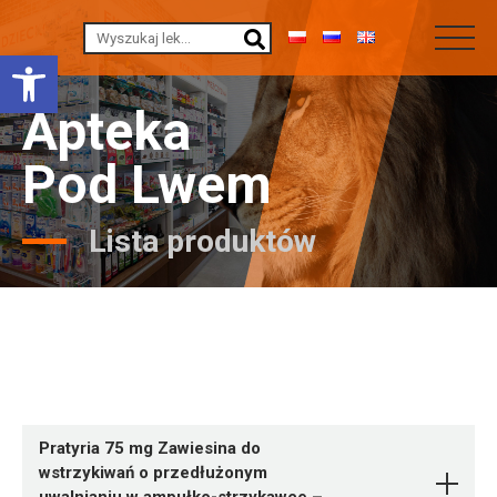
Otwórz pasek narzędzi
Apteka
Pod Lwem
Lista produktów
Pratyria 75 mg Zawiesina do
wstrzykiwań o przedłużonym