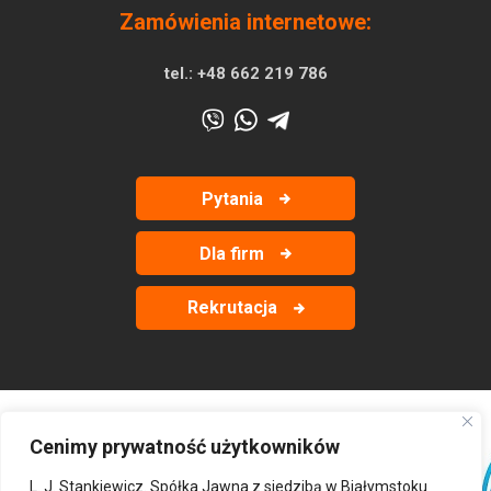
Zamówienia internetowe:
tel.:
+48 662 219 786
Pytania
Dla firm
Rekrutacja
Cenimy prywatność użytkowników
‹
›
L. J. Stankiewicz. Spółka Jawna z siedzibą w Białymstoku