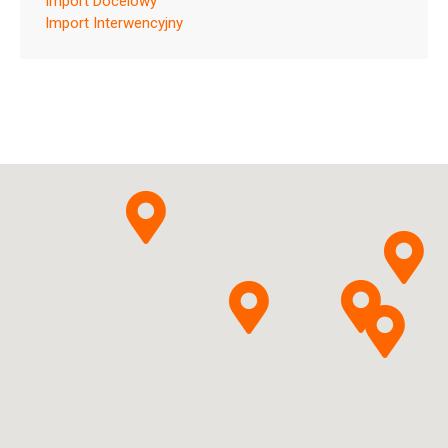
Import Docelowy
ChPL
Import Interwencyjny
Paliperidonum
STADA
Pytanie o produkt
Arzneimittel AG