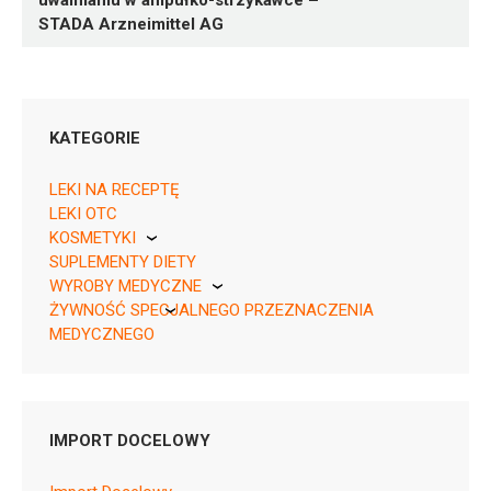
uwalnianiu w ampułko-strzykawce –
STADA Arzneimittel AG
KATEGORIE
LEKI NA RECEPTĘ
LEKI OTC
KOSMETYKI
05909991548568 ¦ Rp ¦ 154513
SUPLEMENTY DIETY
Pierre Fabre
1 amp.-strzyk. ¦ 2 igły
WYROBY MEDYCZNE
ŻYWNOŚĆ SPECJALNEGO PRZEZNACZENIA
KikGel
MEDYCZNEGO
Nestle
Nutricia
N05AX13
IMPORT DOCELOWY
Ulotka