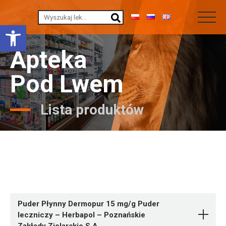
Otwórz pasek narzędzi
Apteka
Pod Lwem
Lista produktów
Puder Płynny Dermopur 15 mg/g Puder
leczniczy – Herbapol – Poznańskie