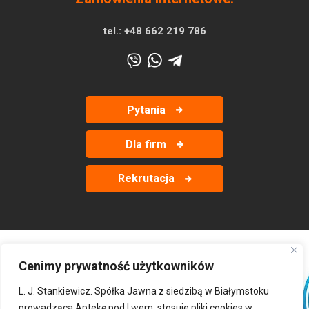
tel.:
+48 662 219 786
Pytania
Dla firm
Rekrutacja
Cenimy prywatność użytkowników
‹
›
L. J. Stankiewicz. Spółka Jawna z siedzibą w Białymstoku
prowadząca Aptekę pod Lwem, stosuje pliki cookies w