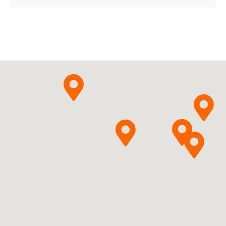
Nova Laboratories
Pytanie o produkt
Ireland Limited
Spironolactonum