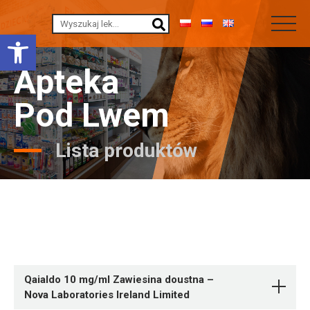
Otwórz pasek narzędzi
Apteka
Pod Lwem
Lista produktów
Qaialdo 10 mg/ml Zawiesina doustna –
Nova Laboratories Ireland Limited