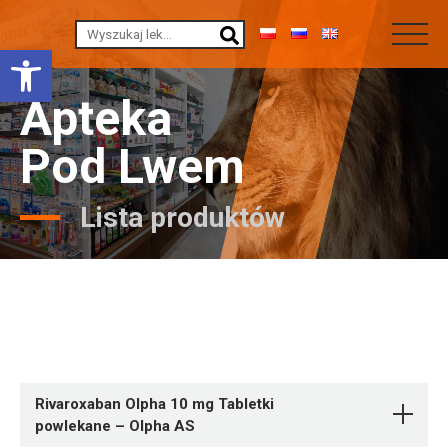
Otwórz pasek narzędzi
Apteka
Pod Lwem
Lista produktów
Rivaroxaban Olpha 10 mg Tabletki
powlekane – Olpha AS