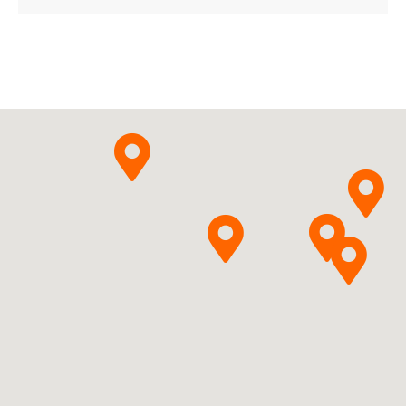
Ulotka
ChPL
Olpha AS
Pytanie o produkt
Rivaroxabanum