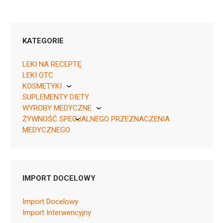
KATEGORIE
LEKI NA RECEPTĘ
LEKI OTC
KOSMETYKI
04750258007363 ¦ Rp ¦ 165381
SUPLEMENTY DIETY
Pierre Fabre
30 tabl.
WYROBY MEDYCZNE
04750258007370 ¦ Rp ¦ 165382
ŻYWNOŚĆ SPECJALNEGO PRZEZNACZENIA
KikGel
98 tabl.
MEDYCZNEGO
04750258009541 ¦ Rp ¦ 167119
Nestle
10 tabl.
Nutricia
IMPORT DOCELOWY
Import Docelowy
B01AF01
Import Interwencyjny