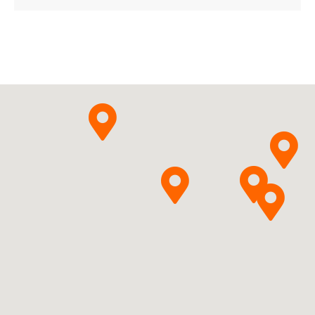
ChPL
Bausch Health Ireland
Pytanie o produkt
Ltd.
Ethacridini lactas