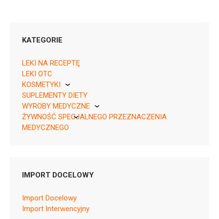
KATEGORIE
LEKI NA RECEPTĘ
LEKI OTC
KOSMETYKI
05909991000424 ¦ OTC ¦ 20752
SUPLEMENTY DIETY
Pierre Fabre
1 tuba 100 g
WYROBY MEDYCZNE
05909991000417 ¦ OTC ¦ 61546
ŻYWNOŚĆ SPECJALNEGO PRZEZNACZENIA
KikGel
1 tuba 30 g
MEDYCZNEGO
Nestle
Nutricia
IMPORT DOCELOWY
D08AA01
Import Docelowy
Ulotka
Import Interwencyjny