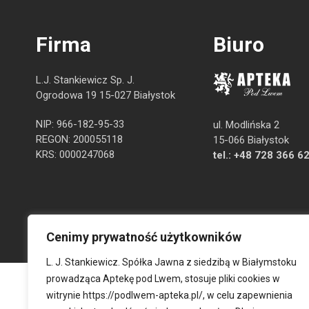
Firma
Biuro
L.J. Stankiewicz Sp. J.
Ogrodowa 19 15-027 Białystok
NIP: 966-182-95-33
ul. Modlińska 2
REGON: 200055118
15-066 Białystok
KRS: 0000247068
tel.:
+48 728 366 6
Cenimy prywatność użytkowników
L. J. Stankiewicz. Spółka Jawna z siedzibą w Białymstoku
prowadząca Aptekę pod Lwem, stosuje pliki cookies w
witrynie
https://podlwem-apteka.pl/
, w celu zapewnienia