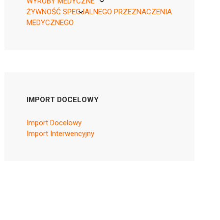
WYROBY MEDYCZNE
ŻYWNOŚĆ SPECJALNEGO PRZEZNACZENIA
KikGel
MEDYCZNEGO
Nestle
Nutricia
IMPORT DOCELOWY
Import Docelowy
Import Interwencyjny