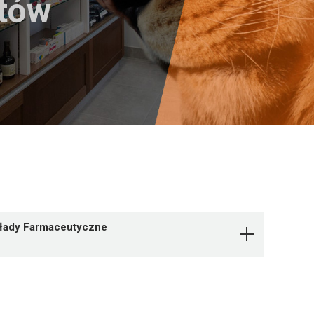
któw
kłady Farmaceutyczne