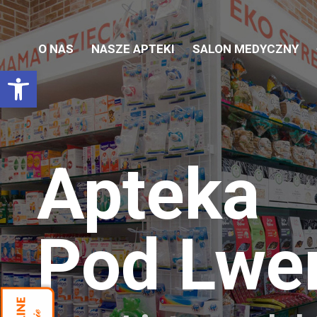
O NAS
NASZE APTEKI
SALON MEDYCZNY
Otwórz pasek narzędzi
Apteka
Pod Lw