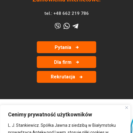
tel.:
+48 662 219 786
Pytania
Dla firm
Rekrutacja
Cenimy prywatność użytkowników
‹
›
L. J. Stankiewicz. Spółka Jawna z siedzibą w Białymstoku
prowadząca Aptekę pod Lwem, stosuje pliki cookies w