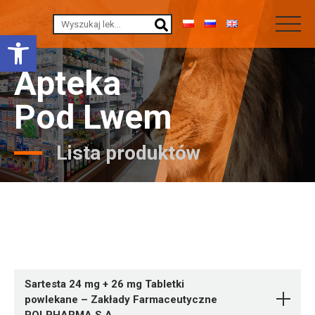
Otwórz pasek narzędzi
Apteka
Pod Lwem
Lista produktów
Sartesta 24 mg + 26 mg Tabletki
powlekane – Zakłady Farmaceutyczne