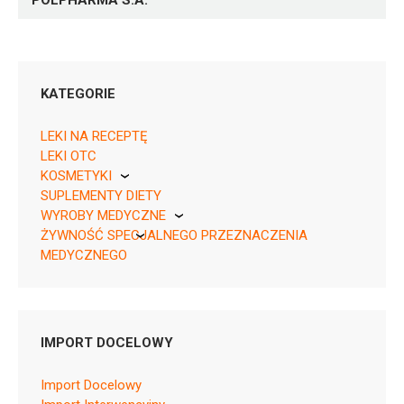
POLPHARMA S.A.
KATEGORIE
LEKI NA RECEPTĘ
LEKI OTC
KOSMETYKI
SUPLEMENTY DIETY
Pierre Fabre
05903060632011 ¦ Rp ¦ 165173
WYROBY MEDYCZNE
14 tabl.
ŻYWNOŚĆ SPECJALNEGO PRZEZNACZENIA
KikGel
05903060632028 ¦ Rp ¦ 165174
MEDYCZNEGO
20 tabl.
Nestle
05903060632035 ¦ Rp ¦ 165175
Nutricia
28 tabl.
05903060632042 ¦ Rp ¦ 165176
IMPORT DOCELOWY
56 tabl.
05903060632059 ¦ Rp ¦ 165177
Import Docelowy
196 tabl. w blistrze