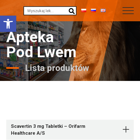
Otwórz pasek narzędzi
Apteka
Pod Lwem
Lista produktów
Scavertin 3 mg Tabletki – Orifarm
Healthcare A/S