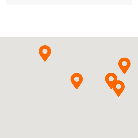
P02CF01
Ulotka
ChPL
Ivermectinum
Orifarm
Pytanie o produkt
Healthcare A/S