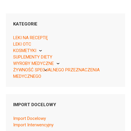
KATEGORIE
LEKI NA RECEPTĘ
LEKI OTC
KOSMETYKI
05909991553043 ¦ Rp ¦ 157678
SUPLEMENTY DIETY
Pierre Fabre
8 tabl.
WYROBY MEDYCZNE
05909991553050 ¦ Rp ¦ 157679
ŻYWNOŚĆ SPECJALNEGO PRZEZNACZENIA
KikGel
10 tabl.
MEDYCZNEGO
05909991553067 ¦ Rp ¦ 157680
Nestle
12 tabl.
Nutricia
05909991553074 ¦ Rp ¦ 157681
4 tabl.
IMPORT DOCELOWY
05909991553081 ¦ Rp ¦ 157682
16 tabl.
Import Docelowy
05909991553098 ¦ Rp ¦ 157683
Import Interwencyjny
20 tabl.