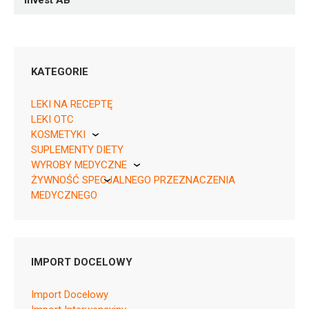
Invest AB
KATEGORIE
LEKI NA RECEPTĘ
LEKI OTC
KOSMETYKI
05909991559861 ¦ Rp ¦ 159167
SUPLEMENTY DIETY
Pierre Fabre
30 tabl.
WYROBY MEDYCZNE
ŻYWNOŚĆ SPECJALNEGO PRZEZNACZENIA
KikGel
MEDYCZNEGO
Nestle
Nutricia
N06AB06
IMPORT DOCELOWY
Ulotka
Import Docelowy
ChPL