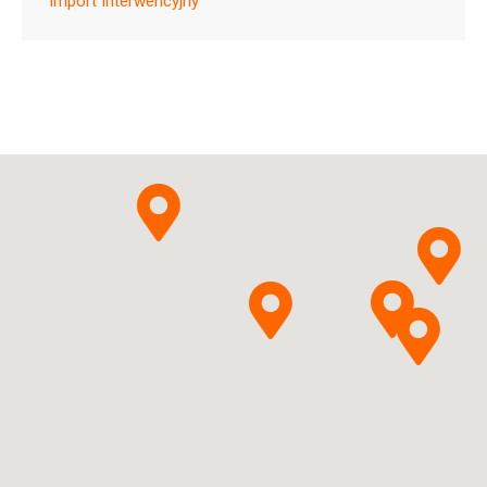
Import Interwencyjny
Medical Valley Invest
Pytanie o produkt
AB
Sertralinum