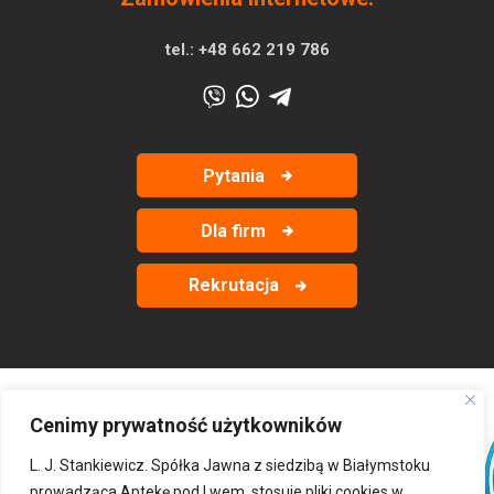
tel.:
+48 662 219 786
Pytania
Dla firm
Rekrutacja
Cenimy prywatność użytkowników
‹
›
L. J. Stankiewicz. Spółka Jawna z siedzibą w Białymstoku
prowadząca Aptekę pod Lwem, stosuje pliki cookies w