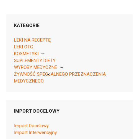
KATEGORIE
LEKI NA RECEPTĘ
LEKI OTC
KOSMETYKI
04750258007202 ¦ Rp ¦ 162291
SUPLEMENTY DIETY
Pierre Fabre
20 tabl.
WYROBY MEDYCZNE
04750258008926 ¦ Rp ¦ 164983
ŻYWNOŚĆ SPECJALNEGO PRZEZNACZENIA
KikGel
30 tabl.
MEDYCZNEGO
Nestle
Nutricia
IMPORT DOCELOWY
N05CF01
Import Docelowy
Ulotka
Import Interwencyjny