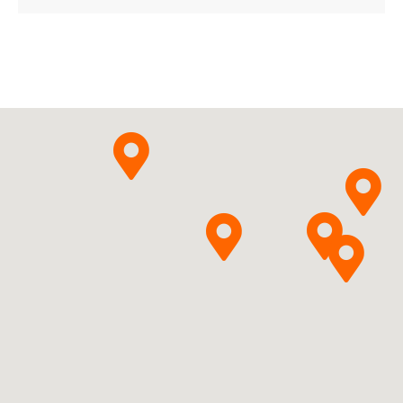
ChPL
Pytanie o produkt
Olpha AS
Zopiclonum