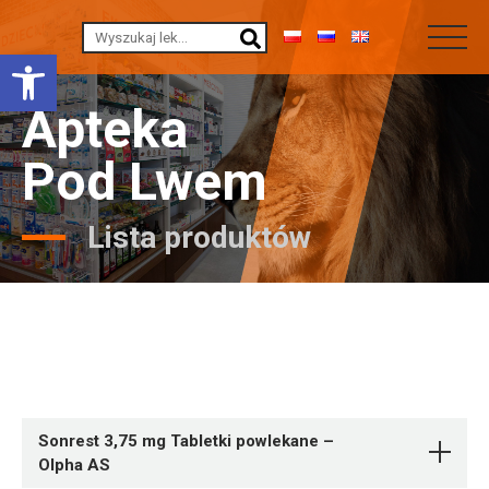
Otwórz pasek narzędzi
Apteka
Pod Lwem
Lista produktów
Sonrest 3,75 mg Tabletki powlekane –
Olpha AS