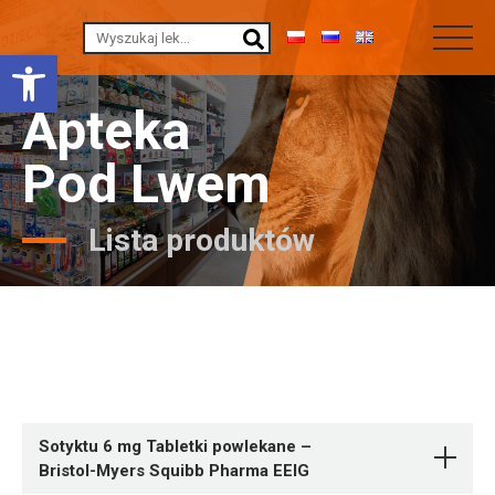
Otwórz pasek narzędzi
Apteka
Pod Lwem
Lista produktów
Sotyktu 6 mg Tabletki powlekane –
Bristol-Myers Squibb Pharma EEIG