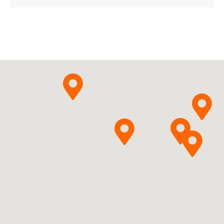
Rpz ¦ EU/1/23/1718/001 ¦ 149840
7 tabl. (w blistrze bez kalendarza)
08027950800810 ¦ Rpz ¦ EU/1/23/1718/006 ¦
149841
28 tabl. (w blistrze z kalendarzem)
L04AF07
Ulotka
ChPL
BRISTOL-MYERS
Pytanie o produkt
SQUIBB PHARMA EEIG